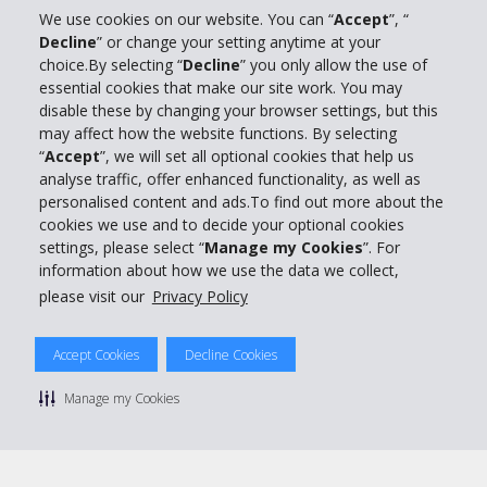
We use cookies on our website. You can “
Accept
”, “
Decline
” or change your setting anytime at your
Informations sur l'entreprise
choice.By selecting “
Decline
” you only allow the use of
essential cookies that make our site work. You may
disable these by changing your browser settings, but this
Entreprise
may affect how the website functions. By selecting
“
Accept
”, we will set all optional cookies that help us
Support client
analyse traffic, offer enhanced functionality, as well as
personalised content and ads.To find out more about the
cookies we use and to decide your optional cookies
Réserver avec Hertz
settings, please select “
Manage my Cookies
”. For
information about how we use the data we collect,
please visit our
Privacy Policy
© 2026 The Hertz System, Inc.
Accept Cookies
Decline Cookies
Politique de confidentialité
|
Conditions d'utilisation du site
|
Conditions de location
|
Informations tarifaires
|
Plan du site
|
Manage my Cookies
Gérer mes cookies