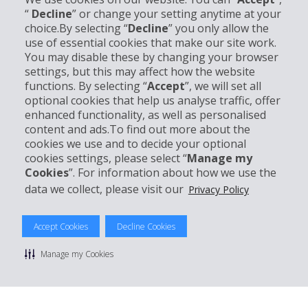
“
Decline
” or change your setting anytime at your
choice.By selecting “
Decline
” you only allow the
use of essential cookies that make our site work.
Informations sur l'entreprise
You may disable these by changing your browser
settings, but this may affect how the website
Entreprise
functions. By selecting “
Accept
”, we will set all
optional cookies that help us analyse traffic, offer
enhanced functionality, as well as personalised
Support client
content and ads.To find out more about the
cookies we use and to decide your optional
Réserver avec Hertz
cookies settings, please select “
Manage my
Cookies
”. For information about how we use the
data we collect, please visit our
Privacy Policy
© 2026 The Hertz System, Inc.
Accept Cookies
Decline Cookies
Politique de confidentialité
|
Conditions d'utilisation du site
|
Conditions de location
|
Informations tarifaires
|
Plan du site
|
Manage my Cookies
Gérer mes cookies