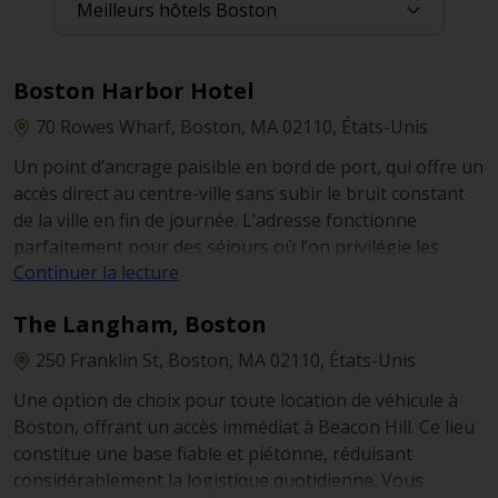
Boston Harbor Hotel
70 Rowes Wharf, Boston, MA 02110, États-Unis
Un point d’ancrage paisible en bord de port, qui offre un
accès direct au centre-ville sans subir le bruit constant
de la ville en fin de journée. L’adresse fonctionne
parfaitement pour des séjours où l’on privilégie les
Continuer la lecture
déplacements à pied avant de retrouver une
atmosphère plus calme côté port. Si votre programme
The Langham, Boston
inclut le Seaport, le Waterfront et une courte excursion
hors de la ville, c’est une configuration particulièrement
250 Franklin St, Boston, MA 02110, États-Unis
efficace : vous limitez les trajets en voiture et conservez
Une option de choix pour toute location de véhicule à
l’essentiel de votre temps à distance de marche.
Boston, offrant un accès immédiat à Beacon Hill. Ce lieu
constitue une base fiable et piétonne, réduisant
considérablement la logistique quotidienne. Vous