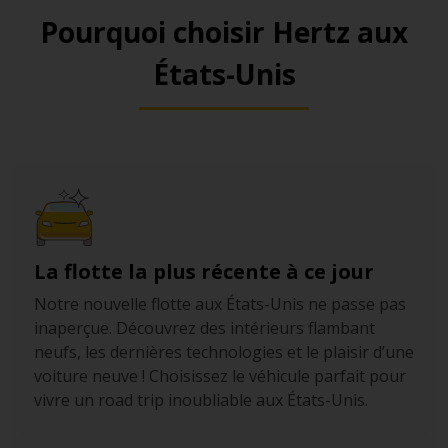
un accès rapide à pied au North End. Il convient
Pourquoi choisir Hertz aux
parfaitement si vous recherchez un point de
États-Unis
stationnement prévisible, puisqu’il est en service 24
h/24 et 7 j/7.
Le
Prudential Center Garage
(Back Bay)
représente une solution pratique lorsque votre
temps se concentre sur Back Bay, Newbury Street,
Copley Square ou des plans à proximité de Fenway. Il
vous offre une base fiable pour un secteur qui se
parcourt essentiellement à pied dans une zone très
La flotte la plus récente à ce jour
demandée, puis vous permet de repartir en un seul
trajet fluide plutôt qu’en une succession de courts
Notre nouvelle flotte aux États-Unis ne passe pas
déplacements.
inaperçue. Découvrez des intérieurs flambant
neufs, les dernières technologies et le plaisir d’une
voiture neuve ! Choisissez le véhicule parfait pour
vivre un road trip inoubliable aux États-Unis.