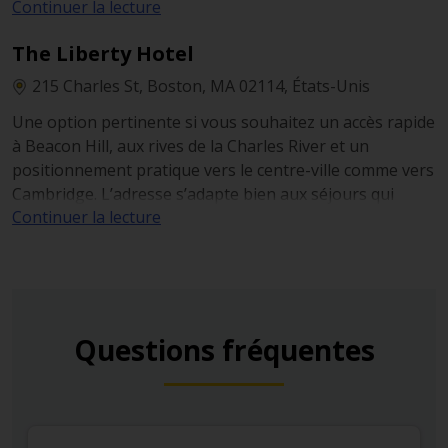
Continuer la lecture
pourrez découvrir le cœur du centre-ville, les quartiers
historiques et les berges sans devoir déplacer votre
The Liberty Hotel
voiture à chaque instant. Idéal pour un séjour où
l’emplacement de votre hôtel simplifie et fluidifie la
215 Charles St, Boston, MA 02114, États-Unis
découverte de la ville.
Une option pertinente si vous souhaitez un accès rapide
à Beacon Hill, aux rives de la Charles River et un
positionnement pratique vers le centre-ville comme vers
Cambridge. L’adresse s’adapte bien aux séjours qui
Continuer la lecture
combinent de longues promenades dans le Boston
historique et quelques courts trajets en voiture,
notamment si vous prévoyez de traverser la rivière pour
rejoindre musées ou campus universitaires.
Questions fréquentes