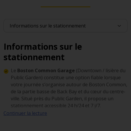
Informations sur le
stationnement
Le
Boston Common Garage
(Downtown / lisière du
Public Garden) constitue une option fiable lorsque
votre journée s’organise autour de Boston Common,
de la partie basse de Back Bay et du cœur du centre-
ville. Situé près du Public Garden, il propose un
stationnement accessible 24 h/24 et 7 j/7.
Continuer la lecture
Le
Garage at Post Office Square
(Financial District)
est un excellent choix lorsque votre programme
inclut le Waterfront, la découverte du centre-ville ou