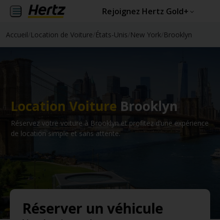
Rejoignez Hertz Gold+
Accueil
/
Location de Voiture
/
États-Unis
/
New York
/
Brooklyn
Location Voiture
Brooklyn
Réservez votre voiture à Brooklyn et profitez d’une expérience
de location simple et sans attente.
Réserver un véhicule