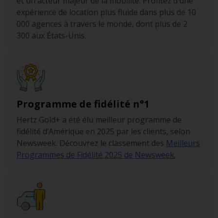
visite immanquable lors de votre séjour dans la ville. À
et un acteur majeur de la mobilité. Profitez d’une
l’arrière de l’édifice, vous aurez l’occasion de flâner dans
expérience de location plus fluide dans plus de 10
les charmants jardins botaniques de Brooklyn.
000 agences à travers le monde, dont plus de 2
300 aux États-Unis.
Coney Island et Brighton Beach
Rejoignez enfin la presqu’ile de Coney Island, à
l’extrémité sud du Borough de Brooklyn. Vous pourrez
visiter l’aquarium municipal de New York avant de vous
rendre dans l’un des nombreux parcs à thème que
Programme de fidélité n°1
propose ce district, pour le plaisir de toute la famille.
Hertz Gold+ a été élu meilleur programme de
Dirigez vous vers la plage de Coney Island pour un
fidélité d’Amérique en 2025 par les clients, selon
moment farniente, mais préférez la plage de Brighton si
Newsweek. Découvrez le classement des
Meilleurs
vous préférez rester loin des foules.
Programmes de Fidélité 2025 de Newsweek.
Profitez de votre
voiture de location
pour rejoindre le
quartier d’East Brooklyn et Jamaica Bay, sans oublier de
traverser le pont de Brooklyn pour rejoindre
Manhattan.