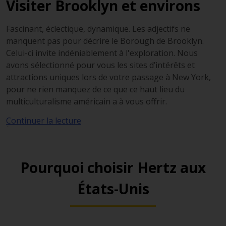
Visiter Brooklyn et environs
Fascinant, éclectique, dynamique. Les adjectifs ne
manquent pas pour décrire le
Borough
de Brooklyn.
Celui-ci invite indéniablement à l'exploration. Nous
avons sélectionné pour vous les sites d’intérêts et
attractions uniques lors de votre passage à New York,
pour ne rien manquez de ce que ce haut lieu du
multiculturalisme américain a à vous offrir.
Continuer la lecture
Downtown
Commencez votre visite de Brooklyn par l’un des
districts les plus touristiques, Downtown. Vous y
Pourquoi choisir Hertz aux
trouverez le fameux Pont de Brooklyn, reliant celle-ci à
l'île de Manhattan, offrant une vue imprenable et
États-Unis
majestueuse sur la
skyline
de la
Big Apple
.
Traversez ensuite le Cadman Plaza Park pour rejoindre
le musée Brooklyn Historical Society, abrité dans un