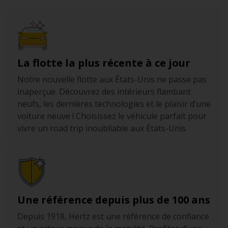
beau building datant de 1863. Ce petit musée, abritant
également une belle librairie, présente l’histoire de
Brooklyn et de nombreux objets d’art fascinants.
Toujours dans le district, ne manquez pas le Museum of
La flotte la plus récente à ce jour
Contemporary African Diasporan Arts (MoCADA) et le
New York Transit Museum. Ce dernier présente de
Notre nouvelle flotte aux États-Unis ne passe pas
nombreuses œuvres relatives aux transports urbains de
inaperçue. Découvrez des intérieurs flambant
New-York et vous plongera dans le monde fascinant de
neufs, les dernières technologies et le plaisir d’une
son métro.
voiture neuve ! Choisissez le véhicule parfait pour
vivre un road trip inoubliable aux États-Unis.
Prospect Park
Un peu plus au sud, rejoignez l’agréable district de
Prospect Park. Après vous être promené dans son
immense parc éponyme, rendez vous dans le deuxième
plus grand musée de New York, le Brooklyn Museum.
Une référence depuis plus de 100 ans
Celui-ci accueille une collection de plus d’un million
d'objets d’art, de l’Egypte ancienne à nos jours. Une
Depuis 1918, Hertz est une référence de confiance