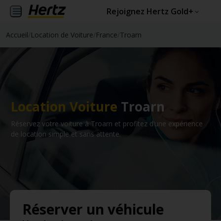
Rejoignez Hertz Gold+
Accueil
/
Location de Voiture
/
France
/
Troarn
Location Voiture
Troarn
Réservez votre voiture à Troarn et profitez d’une expérience
de location simple et sans attente.
Réserver un véhicule