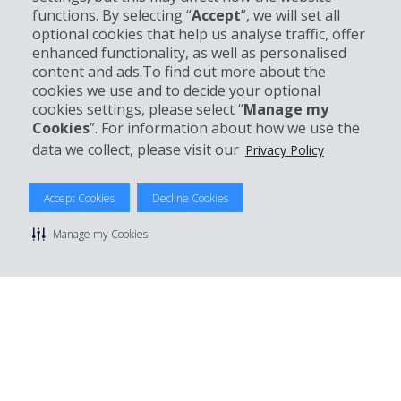
Entreprise
functions. By selecting “
Accept
”, we will set all
optional cookies that help us analyse traffic, offer
Support client
enhanced functionality, as well as personalised
content and ads.To find out more about the
cookies we use and to decide your optional
Réserver avec Hertz
cookies settings, please select “
Manage my
Cookies
”. For information about how we use the
data we collect, please visit our
Privacy Policy
© 2026 The Hertz System, Inc.
Accept Cookies
Decline Cookies
Politique de confidentialité
|
Conditions d'utilisation du site
|
Conditions de location
|
Informations tarifaires
|
Plan du site
|
Manage my Cookies
Gérer mes cookies