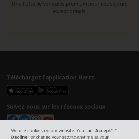
Une flotte de véhicules premium pour des séjours
exceptionnels.
Téléchargez l'application Hertz
Suivez-nous sur les réseaux sociaux
We use cookies on our website. You can “
Accept
”, “
Decline
” or change your setting anytime at your