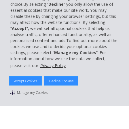
choice.By selecting “
Decline
” you only allow the use of
Informations sur l'entreprise
essential cookies that make our site work. You may
disable these by changing your browser settings, but this
may affect how the website functions. By selecting
Entreprise
“
Accept
”, we will set all optional cookies that help us
analyse traffic, offer enhanced functionality, as well as
Support client
personalised content and ads.To find out more about the
cookies we use and to decide your optional cookies
settings, please select “
Manage my Cookies
”. For
Réserver avec Hertz
information about how we use the data we collect,
please visit our
Privacy Policy
Accept Cookies
Decline Cookies
© 2026 The Hertz System, Inc.
Politique de confidentialité
|
Conditions d'utilisation du site
|
Manage my Cookies
Conditions de location
|
Informations tarifaires
|
Plan du site
|
Gérer mes cookies