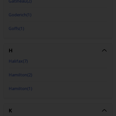
Gatineau
(
2
)
Goderich
(
1
)
Goffs
(
1
)
H
Halifax
(
7
)
Hamilton
(
2
)
Hamilton
(
1
)
K