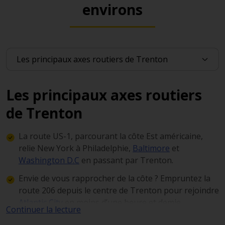
environs
Les principaux axes routiers
de Trenton
La route US-1, parcourant la côte Est américaine,
relie New York à Philadelphie,
Baltimore
et
Washington D.C
en passant par Trenton.
Envie de vous rapprocher de la côte ? Empruntez la
route 206 depuis le centre de Trenton pour rejoindre
Atlantic City
en moins d’une heure et demie.
Continuer la lecture
Bien qu’il est facile de se repérer au sein de Trenton et