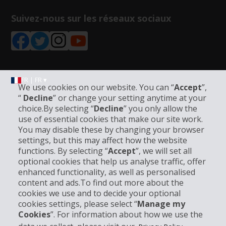
Suivez-nous sur les réseaux sociaux
FR | FR ▾
We use cookies on our website. You can “
Accept
”,
“
Decline
” or change your setting anytime at your
choice.By selecting “
Decline
” you only allow the
Informations sur l'entreprise
use of essential cookies that make our site work.
You may disable these by changing your browser
settings, but this may affect how the website
Entreprise
functions. By selecting “
Accept
”, we will set all
optional cookies that help us analyse traffic, offer
Support client
enhanced functionality, as well as personalised
content and ads.To find out more about the
cookies we use and to decide your optional
Réserver avec Hertz
cookies settings, please select “
Manage my
Cookies
”. For information about how we use the