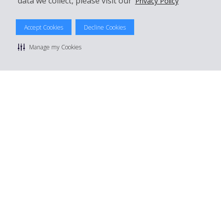
data we collect, please visit our
Privacy Policy
© 2026 The Hertz System, Inc.
Accept Cookies
Decline Cookies
Politique de confidentialité
|
Conditions d'utilisation du site
|
Conditions de location
|
Informations tarifaires
|
Plan du site
|
Manage my Cookies
Gérer mes cookies