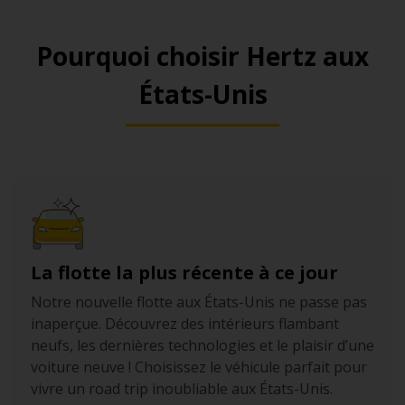
de ses environs (la plupart des routes usant d’un
système de quadrillage simple), envisagez d’équiper
Pourquoi choisir Hertz aux
votre voiture de location d’un GPS. Cela permettra de se
rendre aux principales attractions de la ville et de sa
États-Unis
région sans perdre de temps.
Étant une capitale d’état, notez qu’il est préférable
d’éviter les heures de pointe et de planifier à l’avance
votre itinéraire pour profiter au maximum de votre
temps sur place.
La flotte la plus récente à ce jour
Notre nouvelle flotte aux États-Unis ne passe pas
inaperçue. Découvrez des intérieurs flambant
neufs, les dernières technologies et le plaisir d’une
voiture neuve ! Choisissez le véhicule parfait pour
vivre un road trip inoubliable aux États-Unis.