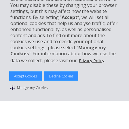
You may disable these by changing your browser
settings, but this may affect how the website
Entreprise
functions. By selecting “
Accept
”, we will set all
optional cookies that help us analyse traffic, offer
enhanced functionality, as well as personalised
Support client
content and ads.To find out more about the
cookies we use and to decide your optional
Réserver avec Hertz
cookies settings, please select “
Manage my
Cookies
”. For information about how we use the
data we collect, please visit our
Privacy Policy
© 2026 The Hertz System, Inc.
Accept Cookies
Decline Cookies
Politique de confidentialité
|
Conditions d'utilisation du site
|
Conditions de location
|
Informations tarifaires
|
Plan du site
|
Manage my Cookies
Gérer mes cookies