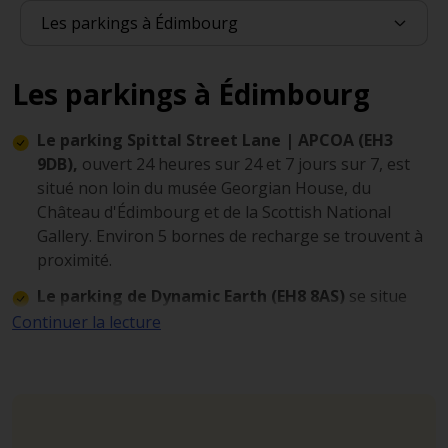
Les parkings à Édimbourg
Le parking Spittal Street Lane | APCOA (EH3
9DB),
ouvert 24 heures sur 24 et 7 jours sur 7, est
situé non loin du musée Georgian House, du
Château d'Édimbourg et de la Scottish National
Gallery. Environ 5 bornes de recharge se trouvent à
proximité.
Le parking de Dynamic Earth (EH8 8AS)
se situe
près du Palais de Holyrood, du musée d'Édimbourg
Continuer la lecture
et du Chocolatorium. Il est ouvert 24h/24 et 7j/7 et
dispose de 3 bornes de recharge pour véhicules
électriques.
Le parking Waverley Station (EH8 8BH)
est