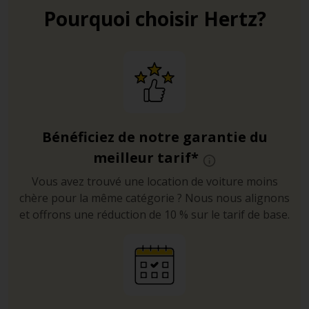
accessible en continu et il est équipé de stations de
Pourquoi choisir Hertz?
recharge pour les véhicules électriques. Non loin de
là, se trouvent la colline Calton Hill où vous pourrez
admirer le National Monument of Scotland, mais
aussi le Scott Monument et le Writers' Museum.
Bénéficiez de notre garantie du
meilleur tarif*
Vous avez trouvé une location de voiture moins
chère pour la même catégorie ? Nous nous alignons
et offrons une réduction de 10 % sur le tarif de base.