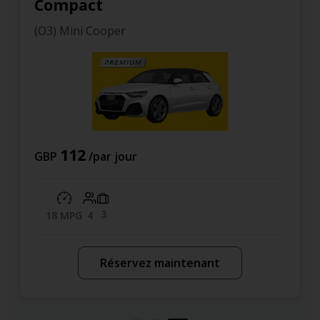
Economy
(S) Ford Fiesta
55
GBP
/par jour
3
44 MPG
5
Réservez maintenant