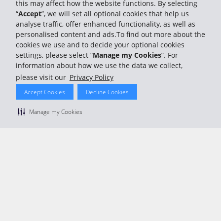
this may affect how the website functions. By selecting
© 2026 The Hertz System, Inc.
“
Accept
”, we will set all optional cookies that help us
Politique de confidentialité
|
Conditions d'utilisation du site
|
Conditions de location
|
Informations tarifaires
|
Plan du site
|
analyse traffic, offer enhanced functionality, as well as
Gérer mes cookies
personalised content and ads.To find out more about the
cookies we use and to decide your optional cookies
settings, please select “
Manage my Cookies
”. For
information about how we use the data we collect,
please visit our
Privacy Policy
Accept Cookies
Decline Cookies
Manage my Cookies