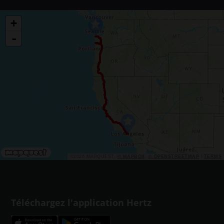
+
-
©2026 MAPQUEST,
© MAPBOX
,
© OPENSTREETMAP
|
TERMS
Téléchargez l'application Hertz