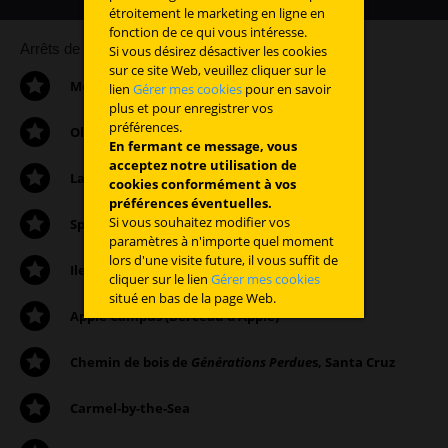
étroitement le marketing en ligne en
fonction de ce qui vous intéresse.
Arrêts de l’itinéraire:
Si vous désirez désactiver les cookies
sur ce site Web, veuillez cliquer sur le
Monument à la mémoire de Kurt Cobain
lien
Gérer mes cookies
pour en savoir
plus et pour enregistrer vos
préférences.
Olympic Club de McMenamins
En fermant ce message, vous
acceptez notre utilisation de
La maison des
Goonies
cookies conformément à vos
préférences éventuelles.
Si vous souhaitez modifier vos
Springfield
paramètres à n'importe quel moment
lors d'une visite future, il vous suffit de
Ile d’Alcatraz
cliquer sur le lien
Gérer mes cookies
situé en bas de la page Web.
Apple Campus (Berceau d’Apple)
Chemin de bois de
Générations Perdue
s, Santa Cruz
Carmel-by-the-Sea