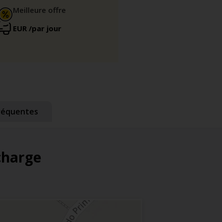
Meilleure offre
EUR
/par jour
réquentes
 charge