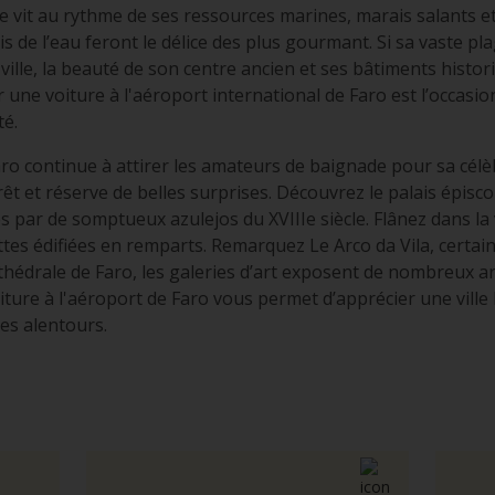
lle vit au rythme de ses ressources marines, marais salants e
s de l’eau feront le délice des plus gourmant. Si sa vaste pl
a ville, la beauté de son centre ancien et ses bâtiments histor
une voiture à l'aéroport international de Faro est l’occasio
té.
Faro continue à attirer les amateurs de baignade pour sa célè
êt et réserve de belles surprises. Découvrez le palais épiscop
par de somptueux azulejos du XVIIIe siècle. Flânez dans la vi
tes édifiées en remparts. Remarquez Le Arco da Vila, certain
cathédrale de Faro, les galeries d’art exposent de nombreux ar
ture à l'aéroport de Faro vous permet d’apprécier une ville 
es alentours.