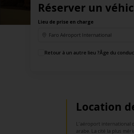
Réserver un véhic
des jours gratuits.*
Ajout gratuit du partenaire comme conducteur
additionnel
Lieu de prise en charge
Voyagez en toute sérénité, sans frais
supplémentaires.
* Voir conditions
Retour à un autre lieu ?
Âge du condu
Location d
L'aéroport international d
arabe. La cité la plus mé