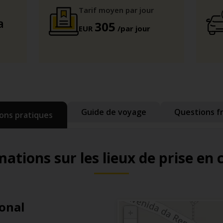
Tarif moyen par jour
a
305
EUR
/par jour
Guide de voyage
Questions f
ons pratiques
ations sur les lieux de prise en
onal
+