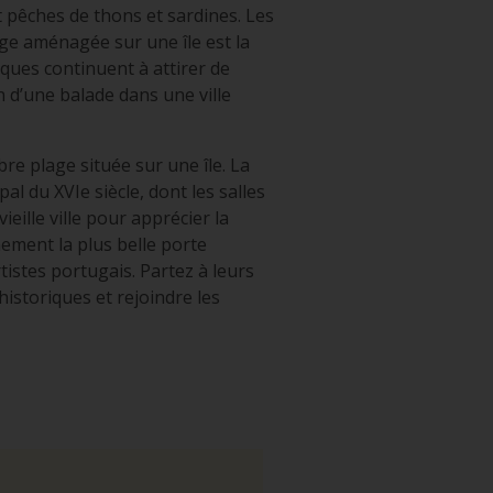
t pêches de thons et sardines. Les
age aménagée sur une île est la
iques continuent à attirer de
n d’une balade dans une ville
bre plage située sur une île. La
al du XVIe siècle, dont les salles
eille ville pour apprécier la
ement la plus belle porte
tistes portugais. Partez à leurs
historiques et rejoindre les