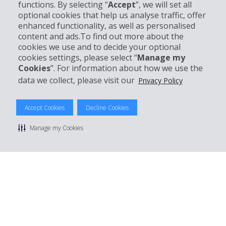
functions. By selecting “
Accept
”, we will set all
optional cookies that help us analyse traffic, offer
Support client
enhanced functionality, as well as personalised
content and ads.To find out more about the
cookies we use and to decide your optional
Réserver avec Hertz
cookies settings, please select “
Manage my
Cookies
”. For information about how we use the
data we collect, please visit our
Privacy Policy
© 2026 The Hertz System, Inc.
Accept Cookies
Decline Cookies
Politique de confidentialité
|
Conditions d'utilisation du site
|
Conditions de location
|
Informations tarifaires
|
Plan du site
|
Manage my Cookies
Gérer mes cookies