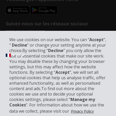
Suivez-nous sur les réseaux sociaux
We use cookies on our website. You can “
Accept
”,
“
Decline
” or change your setting anytime at your
choice.By selecting “
Decline
” you only allow the
FR | FR ▾
use of essential cookies that make our site work.
You may disable these by changing your browser
settings, but this may affect how the website
functions. By selecting “
Accept
”, we will set all
Informations sur l'entreprise
optional cookies that help us analyse traffic, offer
enhanced functionality, as well as personalised
Entreprise
content and ads.To find out more about the
cookies we use and to decide your optional
cookies settings, please select “
Manage my
Support client
Cookies
”. For information about how we use the
data we collect, please visit our
Privacy Policy
Réserver avec Hertz