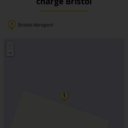
charge Bristol
Bristol Aéroport
+
−