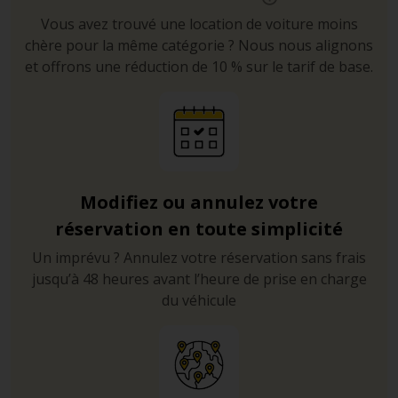
Traverser le pont suspendu de Clifton fait partie des
Vous avez trouvé une location de voiture moins
symboles de Bristol. Le chef d’œuvre d’architecture et de
chère pour la même catégorie ? Nous nous alignons
génie civil conçu sur le modèle imaginé par Isambard
et offrons une réduction de 10 % sur le tarif de base.
Kingdom Brunel enjambe la vallée de l’Avon à travers un
site typique de la campagne britannique. Il relie le
quartier de Clifton à la localité de Leigh Woods. La
majorité des autoroutes sont gratuites, mais vous
rencontrerez un accès à péage pour emprunter le pont
en voiture.
Modifiez ou annulez votre
réservation en toute simplicité
Un imprévu ? Annulez votre réservation sans frais
jusqu’à 48 heures avant l’heure de prise en charge
du véhicule