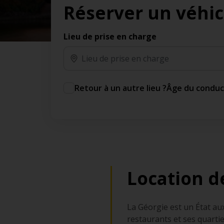
Réserver un véhic
des jours gratuits.*
Ajout gratuit du partenaire comme conducteur
additionnel
Lieu de prise en charge
Voyagez en toute sérénité, sans frais
supplémentaires.
* Voir conditions
Retour à un autre lieu ?
Âge du condu
Location d
La Géorgie est un État au
restaurants et ses quartie